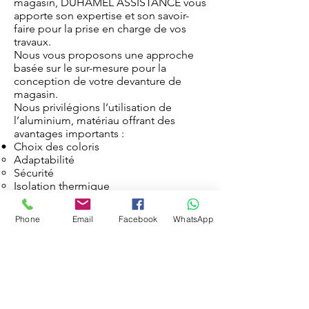
magasin, DUHAMEL ASSISTANCE vous
apporte son expertise et son savoir-
faire pour la prise en charge de vos
travaux.
Nous vous proposons une approche
basée sur le sur-mesure pour la
conception de votre devanture de
magasin.
Nous privilégions l’utilisation de
l’aluminium, matériau offrant des
avantages importants :
Choix des coloris
Adaptabilité
Sécurité
Isolation thermique
Isolation phonique
Esthétisme
Phone
Email
Facebook
WhatsApp
Service plus
01.55.86.26.26
Délais de fabrication sous 10 jours.
DESCRIPTION
:
Les nombreuses gammes de profilés
Aluminium permettent la construction
de façades aux conceptions