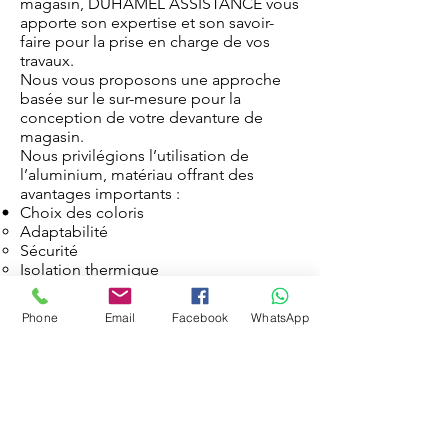
magasin, DUHAMEL ASSISTANCE vous
apporte son expertise et son savoir-
faire pour la prise en charge de vos
travaux.
Nous vous proposons une approche
basée sur le sur-mesure pour la
conception de votre devanture de
magasin.
Nous privilégions l’utilisation de
l’aluminium, matériau offrant des
avantages importants :
Choix des coloris
Adaptabilité
Sécurité
Isolation thermique
Isolation phonique
Esthétisme
Phone
Email
Facebook
WhatsApp
Service plus
01.55.86.26.26
Délais de fabrication sous 10 jours.
DESCRIPTION
:
Les nombreuses gammes de profilés
Aluminium permettent la construction
de façades aux conceptions