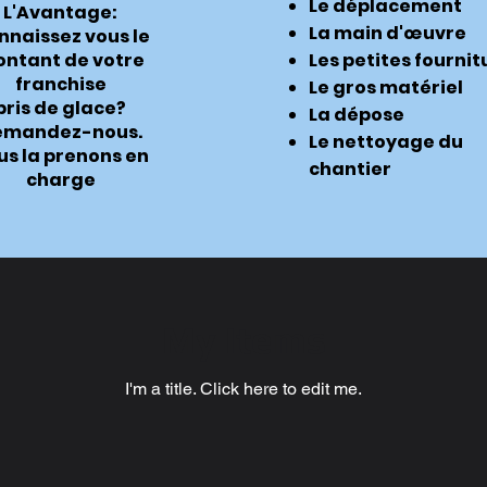
Le déplacement
L'Avantage:
La main d'œuvre
nnaissez vous le
ntant de votre
Les petites fournit
franchise
Le gros matériel
bris de glace?
La dépose
emandez-nous.
Le nettoyage du
us la
prenons
en
chantier
charge
My Items
I'm a title. ​Click here to edit me.