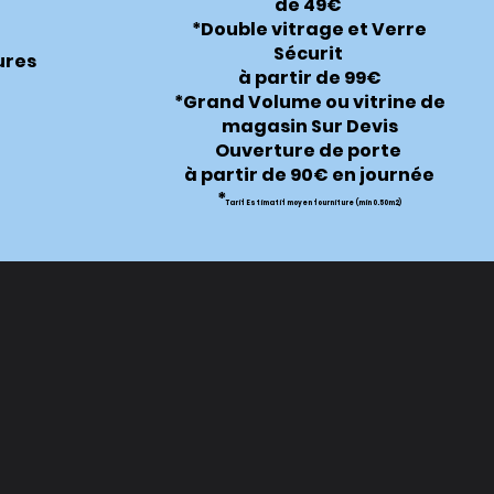
de 49€
*Double vitrage et Verre
Sécurit
ures
à partir de 99€
*Grand Volume ou vitrine de
magasin Sur Devis
Ouverture de porte
à partir de 90€ en journée
*
Tarif Estimatif moyen fourniture (min 0.50m2)