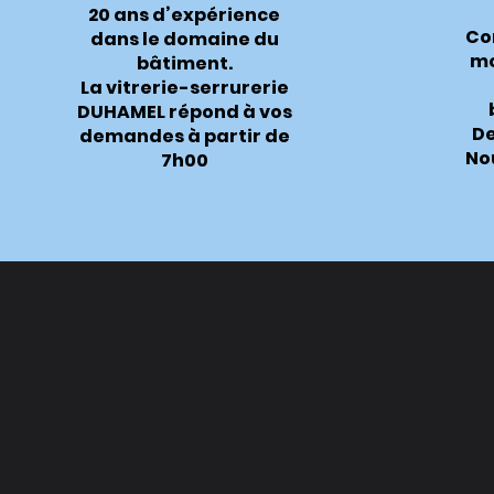
20 ans d’expérience
Co
dans le domaine du
mo
bâtiment.
La vitrerie-serrurerie
DUHAMEL répond à vos
D
demandes à partir de
No
7h00